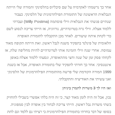
אחר כך נרשמתי לאקדמיה על שם סיבליוס בהלסינקי והמורה שלי הייתה
.
הנבלאית הראשונה של התזמורת הפילהרמונית של הלסינקי
כעבור
(Willy Postma)
שנתיים פגשתי את הנבלאית ווילי פוסתמה
ועברתי
,
,
.
ללמוד אצלה
ווילי גרה בטרונדהיים
נורווגיה
אז הייתי צריכה לנסוע לשם
.
כדי לקחת איתה שיעורים
לאחר מכן התקבלתי לתזמורת האופרה
הלאומית של פינלנד בתפקיד משנה לנבל ראשון. זאת הייתה תקופה מאוד
,
עמוסה. אחרי שנה
ווילי הזמינה אותי לטרונדהיים להיות מחליפה שלה
אז
,
לקחתי פסק זמן של שנה וחצי מההאופרה
ונסעתי ללמוד אצלה באופן
,
.
אינטנסיבי
אחר כך חזרתי לתפקיד שלי בתזמורת האופרה
אבל אז בשנת
1999
המורה הקודמת שלי פרשה מהתזמורת הפילהרמונית של הלסינקי
.
ואני עשיתי את האודיציה והתקבלתי
3
ואז היו לך
משרות לתמרן ביניהן
,
,
נכון
אבל זה היה לזמן מאוד קצר
כי זה היה בלתי אפשרי בשבילי להחזיק
.
.
בשתי משרות נבל ראשון
הייתי צריכה לבחור בין אופרה לבין סמפוניה
בסופו של דבר בחרתי בתזמורת הפילהרמונית כי רציתי גם ללמד וגם לתת