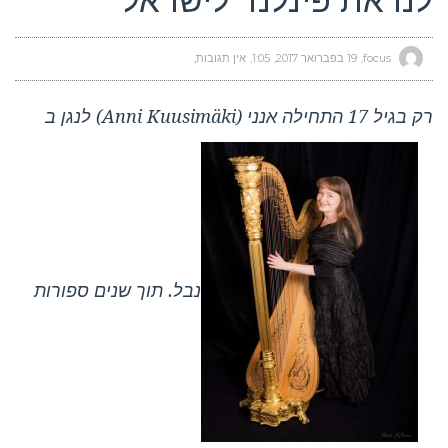
לנו את פינלנד לישראל
focus
19 בפברואר 2017
1:05
אין תגובות
רק בגיל 17 התחילה אנני (Anni Kuusimäki) לנגן ב
נבל. תוך שנים ספורות