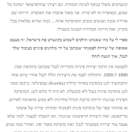
.
קונצרטים משלי בנוסף לנגינה תזמורת
וגם רציתי שהרפרטואר ישתנה כל
.
.
,
שבוע
ובאופרה זה לא קורה
אני מאוד אהבתי את האופרה
הייתה שם
!
…
אווירה טובה ואנשים טובים והמוסיקה אהה
כמה שהיא נפלאה
בכל
.
,
מקרה
זאת הייתה הבחירה הנכונה בשבילי
.
ספרי לי על מה שאנחנו הולכים לשמוע בקונצרט פה בישראל
זה בעצם
אסופה של יצירות לפסנתר שנכתבו על ידי מלחנים פיניים בעיבוד שלך
?
.
לנבל
איך הגעת לזה
למעשה אין הרבה יצירות פיניות מקוריות לנבל שנכתבו בתקופה שבין
-1930.
1890
ל
התחלתי לעבד את היצירות הללו לנבל אחרי שיום אחד
.
התבקשתי לנגן במסיבה באיזור קרליה (Karelia) שבפינלנד
ביקשו ממני
.
.
לנגן מוסיקה פינית בנבל ולא בקנטלה
לא היה לי כלום לנגן
המוסיקה
.
הפינית שניגנתי הייתה ברובה הגדול מודרנית ולא ממש מתאימה לאירוע
אז פתחתי ספר של מוסיקה פינית לפסנתר ובחרתי יצירה של אוסקר
:
.
.
מריקאנטו
זאת היצירה הראשונה שניגנתי
ואז חשבתי לעצמי
למה שלא
.
.
אעבד עוד יצירות מפסנתר לנבל
זאת מוסיקה מאוד יפה
ואחרי כמה שנים