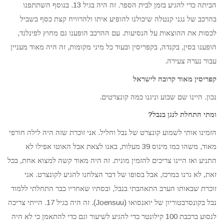
13.
.
הביתה כדי להגיע בזמן לבית הספר
זה היה בגיל
בנוסף השתתפנו
בהרכב של נגני קנטלה שיכולנו להופיע איתו ולהרוויח קצת כסף בשביל
,
.
לכסות את ההוצאות על הנסיעות
עם ההרכב הופענו גם מחוץ לפינלנד
,
,
,
הופענו בסין
בקנדה
בקפריסין ובעוד כל מיני מקומות
זה היה מאוד מעניין
.
עבור נערה צעירה
קפריסין מאוד קרובה לישראל
.
.
נכון
היינו שם שבוע וניגנו כמה קונצרטים
?
ומתי התחלת לנגן בנבל
.
הזמינו אותי לשמוע קונצרט של נבל וחליל
אני זוכרת שזה היה לילה חורפי
,
39
,
מאוד
משהו כמו מינוס
מעלות
באנו לצאת אבל האוטו אפילו לא
.
התניע ואז היינו צריכים להזמין מונית
זה היה מאוד קשה למצוא אחת, בכל
.
,
זאת, לא גרנו במרכז
אבל בסופו של דבר הצלחנו להגיע לקונצרט
אני
,
זוכרת שבאותו הערב התאהבתי בנבל
ובסתיו שאחריו כבר התחלתי ללמוד
17.
(Joensuu).
נבל בקונסרבטוריון של יואנסואו
זה היה בגיל
הייתי צריכה
100
לנסוע ברכבת
קילונטר כדי להגיע לשיעור וגם כדי להתאמן כי לא היה