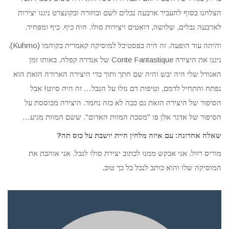
הצלחנו בסוף להעביר ארבעה נבלים לשם ובחזרה ובקונצרט ניגנו יצירות
.
.
.
,
,
לארבעה נבלים
שלושה
דואטים ויצירות סולו
היה כיף
כיף ומפחיד
(Kuhmo).
.
והיתה עוד הופעה
זה היה בפסטיבל למוסיקה קאמרית בקוהמו
.
Conte Fantastique
ניגנו את היצירה
של אנדרה קפלה
באותו זמן
האגודל שלי היה יבש והיה שם חתך ותוך כדי היצירה הארורה הזאת הוא
!
…
,
נפתח והתחיל לדמם
וטיפות דם נזלו על הנבל
זה היה סיוט
אבל
.
הסיפור של היצירה הזאת גם ככה לא כזה נחמד
היצירה מבוססת על
…
".
"
הסיפור של אדגר אלן פו
מסכת המוות האדום
ששם המוות מגיע
?
:
שאלה אחרונה
עם איזה מלחין היית יושבת על כוס תה
.
.
מוריס רוול
אני אבקש ממנו לכתוב יצירת סולו לנבל
אני אוהבת את
.
המוסיקה שלו והוא כותב לנבל כל כך טוב