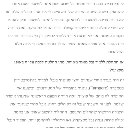
.
לי נבל בבית
ככה הייתי נוסעת כל שבוע פעם אחת לשיעור ופעם אחת
.
להתאמן
בשנה השניה המורה שלי השאילה לי את אחד הנבלים שלה ואז
.
לא הייתי צריכה לנסוע כדי להתאמן
נסעתי ליואנסו לשיעורי נבל, לאספו
.
לשיעורי קנטלה ובנוסף לימדתי קנטלה בבית הספר למוסיקה
זאת הייתה
.
תקופה עמוסה
אני לא יודעת איך הצלחתי לתמרן בין כל הדברים יחד עם
,
בית הספר
אבל אולי כשאתה צעיר יש לך כוחות כאלה כי אתה מלא
.
התלהבות
.
אז התחלת ללמוד נבל מאוד מאוחר
מתי החלטת ללכת על זה באופן
?
מקצועי
.
זה היה בערך אחרי שנתיים וחצי שניגנתי בנבל
למדתי בקונסרבטוריון
,
(Tampere),
בטמפרה
ניגנתי בתזמורת של הסטודנטים
וביצענו את
.
'
האופרה לה בוהם של פוצ
יני
זאת הייתה הפעם הראשונה שניגנתי אופרה
,
.
שלמה
לפני זה חשבתי שנבל זה רק חלום רחוק
אבל אחרי שניגנתי את
.
היצירה הרגשתי שהחלום התגשם
התחלתי לחשוב שאולי אני באמת
.
.
יכולה להיות נגנית נבל מקצועית
ואז התחלתי להתאמן יותר
תפקיד הנבל
.
.