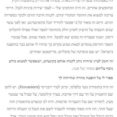
.
היו באמתחתי עשרות יצירות כאלה
עשיתי את זה רק בחופשות הקיץ
.
–
.
ובחופשים אחרים
זה היה התחביב שלי
לעבד יצירות פיניות לנבל
הייתי
.
צריכה למצוא את החומר המקורי קודם
לקנות הרבה תווים ולבקר בספריות
.
.
תווים
היום זה מאוד קל כי אפשר להוריד הכל מהאינטרנט
ואז לפני עשר
שנים חשבתי על הרעיון לארגן חלק מהחומר לספר ואולי אפילו להקליט
.
.
.
דיסק
ושנה שעברה זה ממש יצא לפועל
היה מאוד עמוס
אבל עכשיו
הספר והדיסק עומדים לצאת ממש בקרוב כך שיהיו לי אותם כבר בהופעה
.
בישראל. יש שם מוסיקה של סיבליוס, מריקאנטו ואחרים
,
זה הזמן לציין שיהיה ניתן לקנות אותם בקונצרט
ושאפשר למצוא מידע
נוסף עליהם
באתר של אנני
.
ספרי לי על הופעה מוזרה שהייתה לך
(Rovaniemi).
,
זה היה בתזמורת נוער בלפלנד
קרוב לעיר רובניימי
יש להם
,
,
שם תיאטרון על הר עם דרך ארוכה
בערך קילומטר
על שביל צר שעשוי
.
.
מעץ
לימדתי שם נבל והעברתי סדנאות
היה לנו קונצרט בתיאטרון הזה
,
שעל ההר
וזה היה מאוד מפחיד להעביר לשם את הנבל כי העגלה הייתה
.
בדיוק בגודל של השביל ואם הנבל היה נופל הוא היה פשוט נשבר
אבל