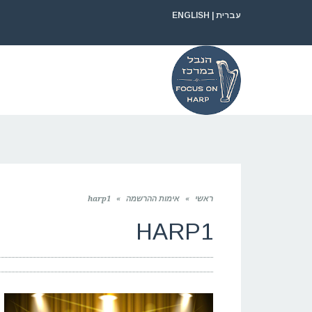
עברית
|
ENGLISH
ראשי
»
אימות ההרשמה
»
harp1
HARP1