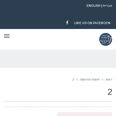
עברית
|
ENGLISH
LIKE US ON FACEBOOK
FACEBOOK
תפר
ראשי
»
אימות ההרשמה
»
2
2