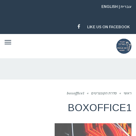
עברית
|
ENGLISH
LIKE US ON FACEBOOK
FACEBOOK
תפר
ראשי
»
סדרת הקונצרטים
»
boxoffice1
BOXOFFICE1