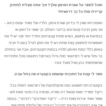
תוכל לספר על שגרת האימון שלך? איך אתה מצליח לתחזק
קריירת סולו כל כך דרשנית?
האמת היא שאין לי בדיוק שגרת אימון. הלו"ז שלי מאוד עמוס כרגע –
אני מנגן הרבה קונצרטים ברחבי העולם, כך שאני כל הזמן או
בנסיעות או מתאמן. כשיש פחות קונצרטים והלו"ז יותר פנוי יש לי את
האפשרות להתאמן קצת פחות ויש לי את הזמן לטייל בשביל הכיף.
באופן כללי כמות האימון תלויה בכמות הקונצרטים, אבל אני בהחלט
בר-מזל שיש לי רפרטואר סולו גדול בארסנל כתוצאה מכל התחרויות
שהשתתפתי בהן מגיל מאוד צעיר.
ספר לי קצת על התכנית שנשמע בקונצרט פה בתל אביב
.
בקונצרט הזה תשמעו כמה מהקלסיקות של רפרטואר הסולו-נבל:
ריקוד ספרדי מאת מנואל דה-פאייה, פנטזיה בדו מינור מאת לואי
שפור ושתי יצירות מאת רנייה – "ריקוד השדונים" ו"הרהור". בנוסף,
אני אנגן בקונצרט גם את "קרנבל בונציה" של וילהלם פוסה ואת