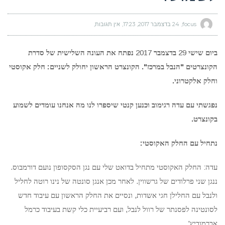
focus
24 בדצמבר 2017
17:23
אין תגובות
2017
29
ביום שישי
בדצמבר
נפתח
את העונה השלישית של סדרת
:
".
"
הקונצרטים
הנבל במרכז
הקונצרט הראשון יחולק לשניים
חלק אקוסטי
.
וחלק אלקטרוני
נפגשתי עם עדה רגימוב וכנען קנטי שיספרו לנו מה אנחנו
עומדים
לשמוע
.
בקונצרט
:
נתחיל עם החלק האקוסטי
.
:
עדה
החלק האקוסטי מתחיל בדואט שלי עם נגן הסקסופון נועם דורמבוס
.
ננגן שני פרלודים של גרשווין
לאחר מכן אנגן סונטה של נינו רוטה לחליל
,
ולנבל עם החלילן חגי אשדות
ונסיים את החלק הראשון עם עיבוד חדש
,
לסונטינה לפסנתר של רוול לנבל
ועם רביעיית כלי קשת בעיבוד כרמל
'.
אברמוביץ