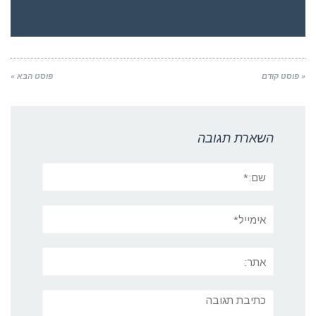
« פוסט קודם
פוסט הבא »
השארת תגובה
שם:*
אימייל*
אתר:
תגובה