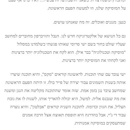
ומתכווץ ומשנה צורה
כשאני חושבת על זה עכשיו
לא דיברנו אף פעם
.
,
על המוסיקה שלנו
וזו למעשה הפעם הראשונה
.
.
:
כנען
מנגנים ואוכלים
זה מה שאנחנו עושים
.
גם כל הנושא של אלקטרוניקה חדש לנו
הנבל והוויברפון מחוברים למחשב
שעליו שולט בחור בשם ישי סרוסי שאותו פגשתי כשלמדנו במסלול
.
"
"
מוסיקה וטכנולוגיה
בבר אילן
הוא לקח את הטכנולוגיה יותר ברצינות
.
ואני לקחתי את המוסיקה יותר ברצינות
",
"
.
ישי עובד עם שתי תוכנות
לראשונה קוראים
מקס
והיא תוכנה שיצרו
.
אותה בשנות השמונים עבור יצירה של פייר בולז
זו היתה הפעם הראשונה
.
שמחשב עיבד נגן בזמן אמת
שזה אומר שהתוכנה מקליטה את הנגן ומשנה
,
,
.
את מה שנכנס אליה
למשל
היא יכולה להאריך אותו
לשנות לו את גובה
",
"
.
,
הצליל
את הגוון וכדומה
לתוכנה השניה קוראים
אבלטון
והיא נוצרה
,
'
עבור די ג
יי
אבל בהדרגה היא תופסת תאוצה אצל הרבה אמנים
.
שמתעסקים במוסיקה אמנותית