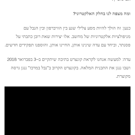
?
ומה מצפה לנו בחלק האלקטרוני
:
כנען
זה הולך להיות מסע צלילי שנע בין הוויברפון ובין הנבל עם
.
מניפולציות אלקטרוניות של מחשב
אלו יצירות שאת רובן כתבתי על
.
,
,
,
פסנתר
וביחד עם עדה שינינו אותן
החיינו אותן
והוספנו תפקידים חדשים
2018
3
–
:
עדה
למעשה אנחנו לקראת קונצרט בתיבה שיתקיים ב
בפברואר
"
"
.
ושבו ננגן את התכנית המלאה
בקונצרט הקרוב ב
נבל במרכז
ננגן גרסה
.
מקוצרת