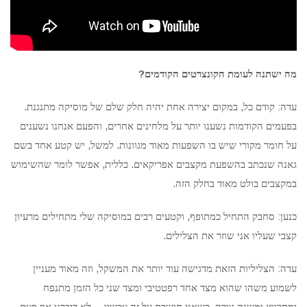
?
מה י
שתנה לעומת
הקונצרטים הקודמים
.
,
:
עדה
קודם כל
במקום יצירה אחת יהיה חלק שלם של מוסיקה מתנגנת
,
בפעמים הקודמות נשענו יותר על מלחינים אחרים
והפעם אנחנו נשענים
,
.
על חומר מקורי שיש בו השפעות מאוד מגוונות
למשל
יש קטע אחד בשם
,
.
גאנה שנכתב בהשפעת מקצבים אפריקאים
כללית
אפשר לומר שהשימוש
.
במקצבים בולט מאוד בחלק הזה
,
:
כנען
סחבק התחיל כמתופף
וקטעים רבים במוסיקה שלי מתחילים מרעיון
.
קצבי שעליו אני שוזר את הצלילים
,
:
עדה
הצליליות הזאת מדגישה עוד יותר את המשקל
וזה מאוד מעניין
לשמוע משהו שהוא מצד אחד רפטטיבי ומצד שני כל הזמן מתנפח
…
.